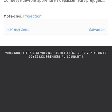
Comtesse devront apprendre à dépasser leurs préjugés…
Mots-clés:
Projection
< Précédent
Suivant >
VOUS SOUHAITEZ RECEVOIR NOS ACTUALITÉS, INSCRIVEZ-VOUS ET
SOYEZ LES PREMIERS AU COURANT !