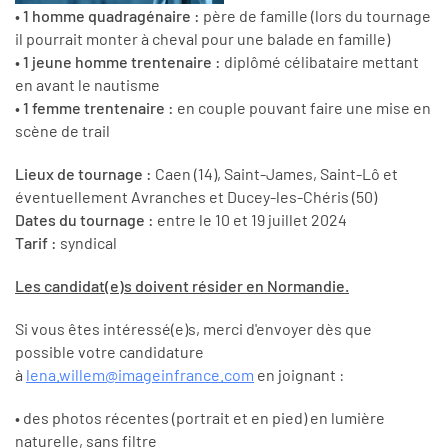
•
1 homme quadragénaire :
père de famille (lors du tournage
il pourrait monter à cheval pour une balade en famille)
•
1 jeune homme trentenaire :
diplômé célibataire mettant
en avant le nautisme
•
1 femme trentenaire :
en couple pouvant faire une mise en
scène de trail
Lieux de tournage :
Caen (14), Saint-James, Saint-Lô et
éventuellement Avranches et Ducey-les-Chéris (50)
Dates du tournage :
entre le 10 et 19 juillet 2024
Tarif :
syndical
Les candidat(e)s doivent résider en Normandie.
Si vous êtes intéressé(e)s, merci d'envoyer dès que
possible votre candidature
à
lena.willem@imageinfrance.com
en joignant :
• des photos récentes (portrait et en pied) en lumière
naturelle, sans filtre