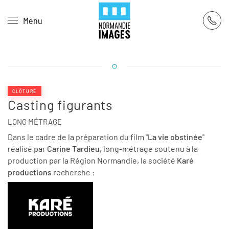
Panneau de gestion des cookies
Menu
Skip to main content
CLÔTURÉ
Casting figurants
LONG MÉTRAGE
Dans le cadre de la préparation du film "
La vie obstinée
"
réalisé par
Carine Tardieu
, long-métrage soutenu à la
production par la Région Normandie, la société
Karé
productions
recherche :