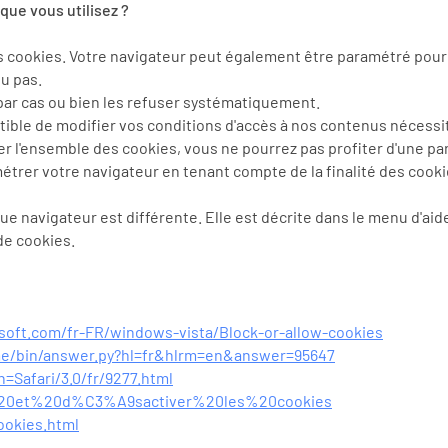
que vous utilisez ?
s cookies. Votre navigateur peut également être paramétré pour 
u pas.
par cas ou bien les refuser systématiquement.
ble de modifier vos conditions d'accès à nos contenus nécessitan
er l'ensemble des cookies, vous ne pourrez pas profiter d'une pa
étrer votre navigateur en tenant compte de la finalité des cooki
ue navigateur est différente. Elle est décrite dans le menu d'aid
de cookies.
soft.com/fr-FR/windows-vista/Block-or-allow-cookies
me/bin/answer.py?hl=fr&hlrm=en&answer=95647
h=Safari/3.0/fr/9277.html
ver%20et%20d%C3%A9sactiver%20les%20cookies
ookies.html