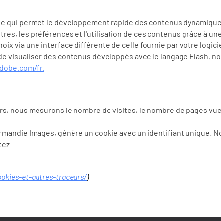
ue qui permet le développement rapide des contenus dynamiques u
es, les préférences et l'utilisation de ces contenus grâce à une
ix via une interface différente de celle fournie par votre logici
de visualiser des contenus développés avec le langage Flash, nou
dobe.com/fr.
s, nous mesurons le nombre de visites, le nombre de pages vues ai
r Normandie Images, génère un cookie avec un identifiant unique. 
tez.
ookies-et-autres-traceurs/
)