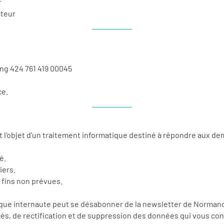
r
cteur
ing 424 761 419 00045
ce.
nt l’objet d’un traitement informatique destiné à répondre aux 
é.
iers.
s fins non prévues.
aque internaute peut se désabonner de la newsletter de Norman
ccès, de rectification et de suppression des données qui vous conc