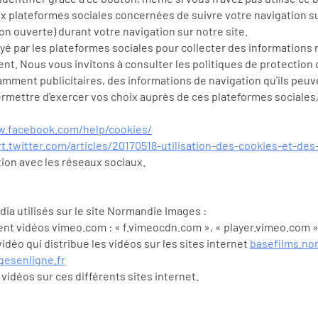
ux plateformes sociales concernées de suivre votre navigation su
ion ouverte) durant votre navigation sur notre site.
 par les plateformes sociales pour collecter des informations re
t. Nous vous invitons à consulter les politiques de protection d
amment publicitaires, des informations de navigation qu'ils peuve
ermettre d'exercer vos choix auprès de ces plateformes social
w.facebook.com/help/cookies/
t.twitter.com/articles/20170518-utilisation-des-cookies-et-des
ion avec les réseaux sociaux.
ia utilisés sur le site Normandie Images :
nt vidéos vimeo.com : « f.vimeocdn.com », « player.vimeo.com 
déo qui distribue les vidéos sur les sites internet
basefilms.no
esenligne.fr
idéos sur ces différents sites internet.