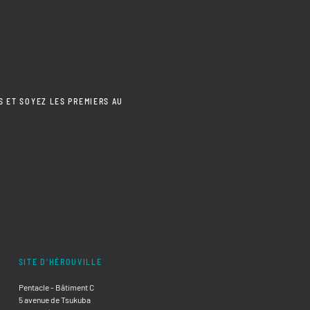
S ET SOYEZ LES PREMIERS AU
SITE D'HÉROUVILLE
Pentacle - Bâtiment C
5 avenue de Tsukuba