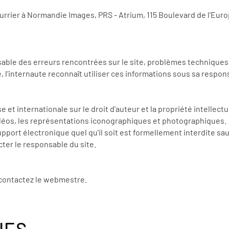
urrier à Normandie Images, PRS - Atrium, 115 Boulevard de l'Euro
ble des erreurs rencontrées sur le site, problèmes techniques,
l’internaute reconnaît utiliser ces informations sous sa respons
e et internationale sur le droit d'auteur et la propriété intellect
déos, les représentations iconographiques et photographiques.
upport électronique quel qu'il soit est formellement interdite sa
acter le responsable du site.
 contactez le webmestre.
UES