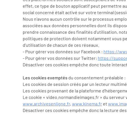
effet, ce type de bouton applicatif peut permettre a
social concerné était activé sur votre terminal (sess
Nous n'avons aucun contrôle sur le processus employé
associées aux données personnelles dont ils disposen
prendre connaissance des finalités d'utilisation, not
politiques de protection doivent notamment vous p
d'utilisation de chacun de ces réseaux.
- Pour gérer vos données sur Facebook :
https://ww
- Pour gérer vos données sur Twitter:
https://suppor
Désactiver ces cookies empêche donc toute interact
Les cookies exemptés
du consentement préalable :
Les cookies de session créés par un lecteur multiméd
Les cookies provenant de la plateforme d’hébergeme
Le cookie « video.normandieimages.fr » du serveur vi
www.archivesenligne.fr
,
www.kinema.fr
et
www.imag
Désactiver ces cookies empêche donc la lecture des v