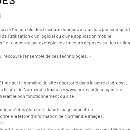
?
uvre l'ensemble des traceurs déposés et / ou lus, par exemple, lor
 de l'utilisation d'un logiciel ou d'une application mobile.
utilisé et concerne par exemple, les traceurs déposés sur les ord
ui recouvre l'ensemble de ces technologies. »
finis par le domaine du site répertorié dans la barre d'adresse.
erge le site de Normandie Images « www.normandieimages.fr »
herait le bon fonctionnement du site.
t inséré des éléments dans la page consultée.
crire à la lettre d’information de Normandie Images.
r :
dentifier grâce à ce bouton, même si vous n'avez pas utilisé ce b