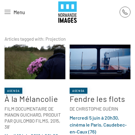
Panneau de gestion des cookies
Menu
Skip to main content
Articles tagged with: Projection
AGENDA
AGENDA
À la Mélancolie
Fendre les flots
FILM DOCUMENTAIRE DE
DE CHRISTOPHE GUÉRIN
MANON GUICHARD, PRODUIT
Mercredi 5 juin à 20h30,
PAR QUILOMBO FILMS, 2015,
cinéma le Paris, Caudebec-
38'
en-Caux (76)