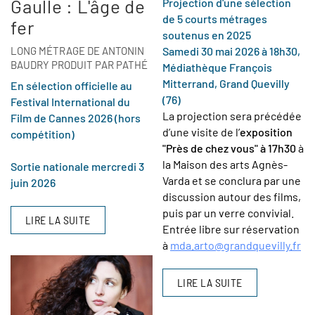
Gaulle : L'âge de
Projection d'une sélection
de 5 courts métrages
fer
soutenus en 2025
LONG MÉTRAGE DE ANTONIN
Samedi 30 mai 2026 à 18h30,
BAUDRY PRODUIT PAR PATHÉ
Médiathèque François
Mitterrand, Grand Quevilly
En sélection officielle au
(76)
Festival International du
La projection sera précédée
Film de Cannes 2026 (hors
d’une visite de l’
exposition
compétition)
"Près de chez vous" à 17h30
à
la Maison des arts Agnès-
Sortie nationale mercredi 3
Varda et se conclura par une
juin 2026
discussion autour des films,
puis par un verre convivial.
LIRE LA SUITE
Entrée libre sur réservation
à
mda.arto@grandquevilly.fr
LIRE LA SUITE