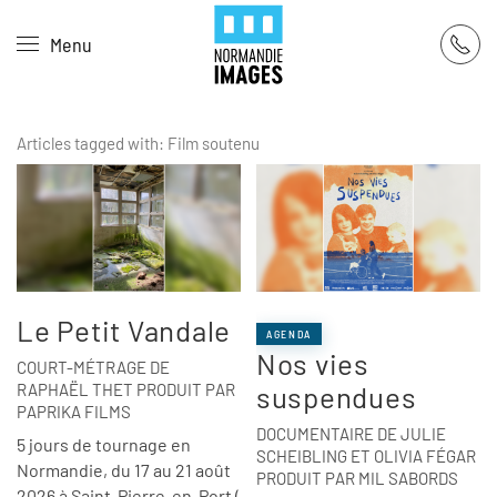
Panneau de gestion des cookies
Menu
Skip to main content
Articles tagged with: Film soutenu
Le Petit Vandale
AGENDA
Nos vies
COURT-MÉTRAGE DE
RAPHAËL THET PRODUIT PAR
suspendues
PAPRIKA FILMS
DOCUMENTAIRE DE JULIE
5 jours de tournage en
SCHEIBLING ET OLIVIA FÉGAR
Normandie, du 17 au 21 août
PRODUIT PAR MIL SABORDS
2026 à Saint-Pierre-en-Port (