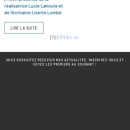
réalisatrice Lucie Lahoute et
de l'écrivaine Lisette Lombé
LIRE LA SUITE
[
1
]
2
3
4
5
>
>>
VOUS SOUHAITEZ RECEVOIR NOS ACTUALITÉS, INSCRIVEZ-VOUS ET
SOYEZ LES PREMIERS AU COURANT !