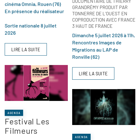
DOCUMENTAIRE DE THIERRY
cinéma Omnia, Rouen (76)
GRANDRÉMY PRODUIT PAR
En présence du réalisateur
TONNERRE DE L’OUEST EN
COPRODUCTION AVEC FRANCE
Sortie nationale 8 juillet
3 HAUT DE FRANCE
2026
Dimanche 5 juillet 2026 à 11h,
Rencontres Images de
LIRE LA SUITE
Migrations au LAP de
Ronville (62)
LIRE LA SUITE
AGENDA
Festival Les
Filmeurs
AGENDA