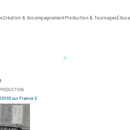
es
Création & Accompagnement
Production & Tournages
Éduca
e
 PRODUCTION
 22h10 sur France 2