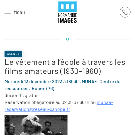
Panneau de gestion des cookies
Menu
Skip to main content
AGENDA
Le vêtement à l’école à travers les
films amateurs (1930-1960)
Mercredi 13 décembre 2023 à 18h30 , MUNAE, C
entre de
ressources,
Rouen (76)
durée 1h, gratuit
Réservation obligatoire au 02 35 07 66 61 ou
munae-
reservation@reseau-canope.fr