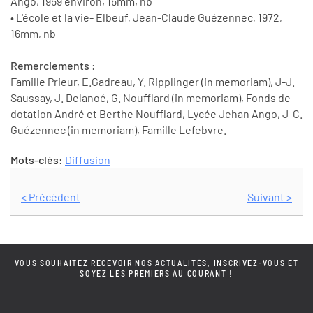
Ango, 1959 environ, 16mm, nb
• L'école et la vie- Elbeuf, Jean-Claude Guézennec, 1972,
16mm, nb
Remerciements :
Famille Prieur, E.Gadreau, Y. Ripplinger (in memoriam), J-J.
Saussay, J. Delanoé, G. Noufflard (in memoriam), Fonds de
dotation André et Berthe Noufflard, Lycée Jehan Ango, J-C.
Guézennec (in memoriam), Famille Lefebvre.
Mots-clés:
Diffusion
< Précédent
Suivant >
VOUS SOUHAITEZ RECEVOIR NOS ACTUALITÉS, INSCRIVEZ-VOUS ET
SOYEZ LES PREMIERS AU COURANT !