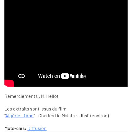
Remerciements : M. Hellot
Les extraits sont issus du film :
"
Algérie - Oran
" - Charles De Maistre - 1950 (environ)
Mots-clés:
Diffusion