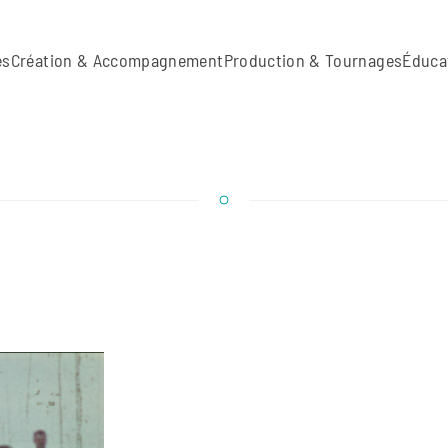
es
Création & Accompagnement
Production & Tournages
Éduca