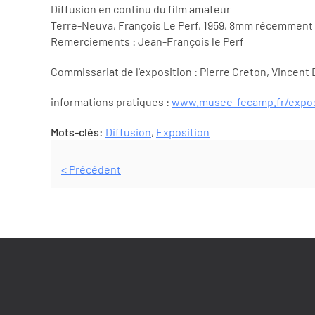
Diffusion en continu du film amateur
Terre-Neuva, François Le Perf, 1959, 8mm récemment
Remerciements : Jean-François le Perf
Commissariat de l'exposition : Pierre Creton, Vincent B
informations pratiques :
www.musee-fecamp.fr/expos
Mots-clés:
Diffusion
,
Exposition
< Précédent