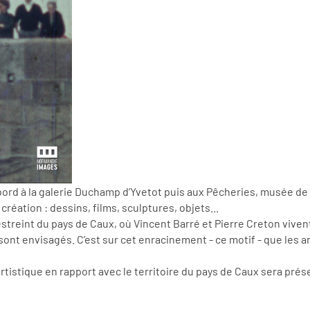
abord à la galerie Duchamp d’Yvetot puis aux Pêcheries, musée d
 création : dessins, films, sculptures, objets...
restreint du pays de Caux, où Vincent Barré et Pierre Creton vivent
nt envisagés. C’est sur cet enracinement - ce motif - que les a
tistique en rapport avec le territoire du pays de Caux sera présen