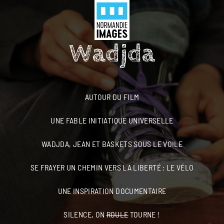
Panneau de gestion des cookies
Menu
Skip to main content
Wadjda
AUTOUR DU FILM
UNE FABLE INITIATIQUE UNIVERSELLE
WADJDA, JEAN ET BASKETS SOUS LE VOILE
SE FRAYER UN CHEMIN VERS LA LIBERTÉ : LE VÉLO
UNE INSPIRATION DOCUMENTAIRE
SILENCE, ON
ROULE
TOURNE !