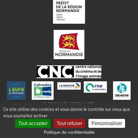
© 2018 NORMANDIE IMAGES
Ce site utilise des cookies et vous donne le contrôle sur ceux que
vous souhaitez activer
MENTIONS LÉGALES - COOKIES & STATISTIQUES
PLAN DU SITE
Tout accepter
Tout refuser
Personnaliser
Politique de confidentialité