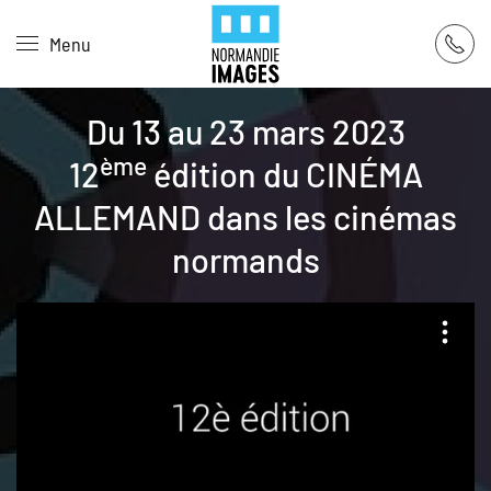
Panneau de gestion des cookies
Menu
Skip to main content
Du 13 au 23 mars 2023
ème
12
édition du CINÉMA
ALLEMAND dans les cinémas
normands