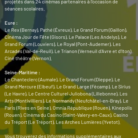
projetés dans 24 cinémas partenaires à l'occasion de
séances scolaires.
Eure :
Le Rex (Bernay), Pathé (Évreux), Le Grand Forum (Gaillon),
Cinéma Jour de Fête (Gisors), Le Palace (Les Andelys), Le
Grand Forum (Louviers), Le Royal (Pont-Audemer), Les
Arcades (Val-de-Reuil), Le Trianon (Verneuil d'Avre et d'Iton)
Ciné théâtre (Vernon).
Seine-Maritime :
Le Chanteclerc (Aumale), Le Grand Forum (Dieppe), Le
Grand Mercure (Elbeuf), Le Grand Large (Fécamp), Le Sirius
(Le Havre), Le Centre Culturel Juliobona (Lillebonne), Les
Arts (Montivilliers), Le Normandy (Neufchâtel-en-Bray), Le
Paris (Rives en Seine), Omnia République (Rouen), Kinepolis
(Rouen), Cinéma du Casino (Saint-Valery-en-Caux), Casino
du Tréport (Le Tréport), Les Arches Lumières (Yvetot).
Vous trouverez des informations supplémentaires aux