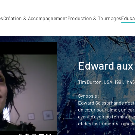
es
Création & Accompagnement
Production & Tournages
Éduca
Edward aux 
Tim Burton, USA, 1991, 1h4
Synopsis :
Edward Scissorhands n'est p
un cœur pour aimer, un ce
avant d'avoir pu terminer 
et des instruments trancha