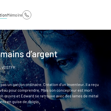
tion
Mémoire
mains d’argent
5, VOSTFR
as un garçon ordinaire. Création d'un inventeur, il a reçu
rveau pour comprendre. Mais son concepteur est mort
son œuvre et Edward se retrouve avec des lames de métal
nts en guise de doigts.