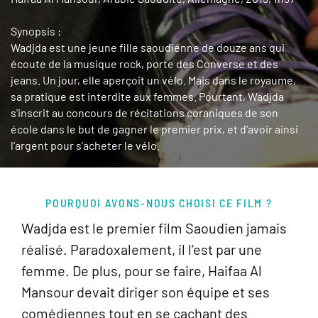
Synopsis :
Wadjda est une jeune fille saoudienne de douze ans qui
écoute de la musique rock, porte des Converse et des
jeans. Un jour, elle aperçoit un vélo. Mais dans le royaume,
sa pratique est interdite aux femmes. Pourtant, Wadjda
s'inscrit au concours de récitations coraniques de son
école dans le but de gagner le premier prix, et d'avoir ainsi
l’argent pour s'acheter le vélo.
POURQUOI AVONS-NOUS CHOISI CE FILM ?
Wadjda est le premier film Saoudien jamais
réalisé. Paradoxalement, il l’est par une
femme. De plus, pour se faire, Haifaa Al
Mansour devait diriger son équipe et ses
comédiennes tout en se cachant des