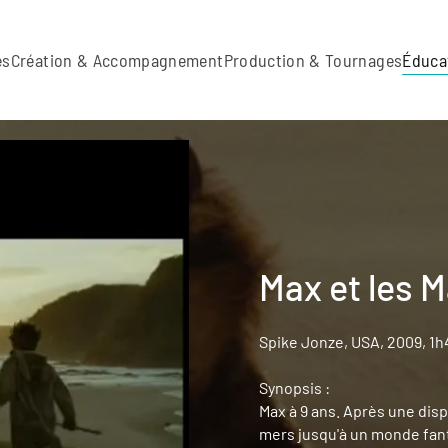
es
Création & Accompagnement
Production & Tournages
Éduca
Max et les 
Spike Jonze, USA, 2009, 1h
Synopsis :
Max à 9 ans. Après une dispu
mers jusqu'à un monde fant