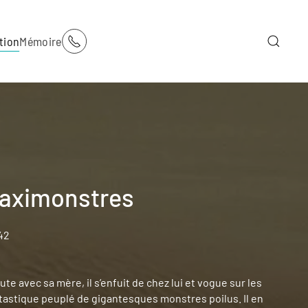
tion
Mémoire
Maximonstres
42
te avec sa mère, il s’enfuit de chez lui et vogue sur les
astique peuplé de gigantesques monstres poilus. Il en