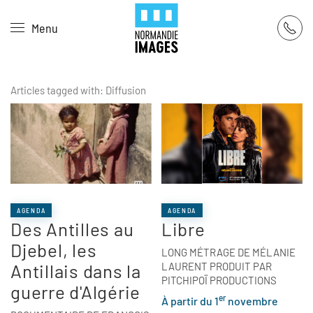
Panneau de gestion des cookies
Menu
Skip to main content
Articles tagged with: Diffusion
AGENDA
AGENDA
Des Antilles au
Libre
Djebel, les
LONG MÉTRAGE DE MÉLANIE
Antillais dans la
LAURENT PRODUIT PAR
PITCHIPOÏ PRODUCTIONS
guerre d'Algérie
er
À partir du 1
novembre