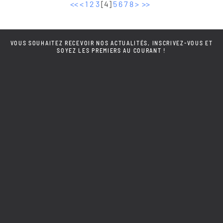
<<
<
1
2
3
[
4
]
5
6
7
8
>
>>
VOUS SOUHAITEZ RECEVOIR NOS ACTUALITÉS, INSCRIVEZ-VOUS ET
SOYEZ LES PREMIERS AU COURANT !