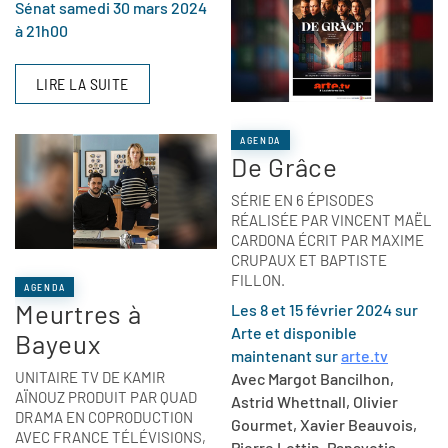
Sénat samedi 30 mars 2024
à 21h00
LIRE LA SUITE
AGENDA
De Grâce
SÉRIE EN 6 ÉPISODES
RÉALISÉE PAR VINCENT MAËL
CARDONA ÉCRIT PAR MAXIME
CRUPAUX ET BAPTISTE
FILLON.
AGENDA
Meurtres à
Les 8 et 15 février 2024 sur
Arte et disponible
Bayeux
maintenant sur
arte.tv
UNITAIRE TV DE KAMIR
Avec Margot Bancilhon,
AÏNOUZ PRODUIT PAR QUAD
Astrid Whettnall, Olivier
DRAMA EN COPRODUCTION
Gourmet, Xavier Beauvois,
AVEC FRANCE TÉLÉVISIONS,
Pierre Lottin, Panayotis