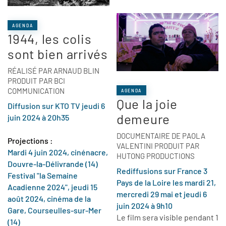
AGENDA
1944, les colis
sont bien arrivés
RÉALISÉ PAR ARNAUD BLIN
PRODUIT PAR BCI
COMMUNICATION
AGENDA
Que la joie
Diffusion sur KTO TV jeudi 6
demeure
juin 2024 à 20h35
DOCUMENTAIRE DE PAOLA
Projections :
VALENTINI PRODUIT PAR
Mardi 4 juin 2024, cinénacre,
HUTONG PRODUCTIONS
Douvre-la-Délivrande (14)
Rediffusions
sur France 3
Festival "la Semaine
Pays de la Loire
les mardi 21,
Acadienne 2024",
jeudi
15
mercredi 29 mai et jeudi 6
août 2024, cinéma de la
juin 2024 à 9h10
Gare, Courseulles-sur-Mer
Le film sera visible pendant 1
(14)