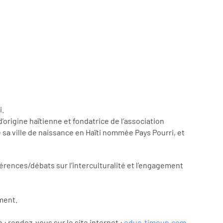
i.
origine haïtienne et fondatrice de l’association
e sa ville de naissance en Haïti nommée Pays Pourri, et
érences/débats sur l’interculturalité et l’engagement
ment.
: rendez-vous sur le site internet :
educ-timoun.com