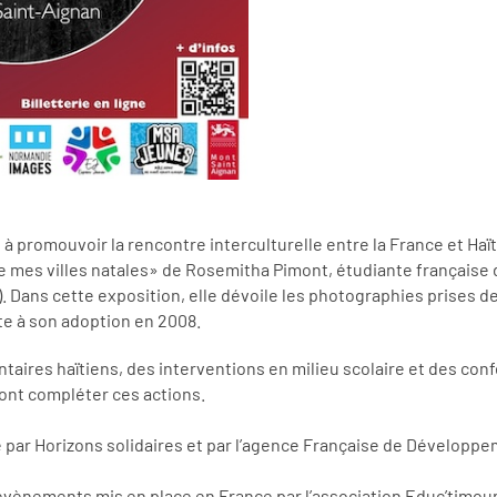
 à promouvoir la rencontre interculturelle entre la France et Haït
 mes villes natales» de Rosemitha Pimont, étudiante française d’
r). Dans cette exposition, elle dévoile les photographies prises d
ite à son adoption en 2008.
ires haïtiens, des interventions en milieu scolaire et des conf
ront compléter ces actions.
e par Horizons solidaires et par l’agence Française de Développe
 évènements mis en place en France par l’association Educ’timoun 