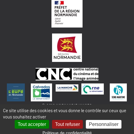
© 2018 NORMANDIE IMAGES
Ce site utilise des cookies et vous donne le contrôle sur ceux que
vous souhaitez activer
MENTIONS LÉGALES - COOKIES & STATISTIQUES
PLAN DU SITE
Tout accepter
Tout refuser
Personnaliser
Politique de confidentialité