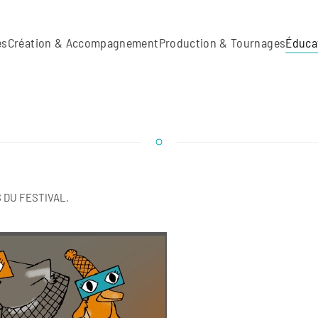
es
Création & Accompagnement
Production & Tournages
Éduca
 DU FESTIVAL.