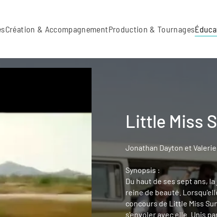
es
Création & Accompagnement
Production & Tournages
Éduca
Little Miss 
Jonathan Dayton et Valerie 
Synopsis :
Du haut de ses sept ans, la
reine de beauté. Lorsqu'ell
concours de Little Miss Suns
s'envoler avec elle. Unis pa