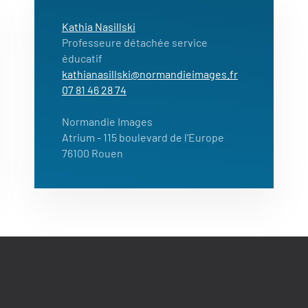
Kathia Nasillski
Professeure détachée service
éducatif
kathianasillski@normandieimages.fr
07 81 46 28 74
Normandie Images
Atrium
- 115 boulevard de l'Europe
76100 Rouen