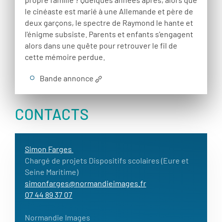
le cinéaste est marié à une Allemande et père de
deux garçons, le spectre de Raymond le hante et
l'énigme subsiste. Parents et enfants s'engagent
alors dans une quête pour retrouver le fil de
cette mémoire perdue.
Bande annonce
CONTACTS
Simon Farges
Chargé de projets Dispositifs scolaires (Eure et
Seine Maritime)
simonfarges@normandieimages.fr
07 44 89 37 07
Normandie Images