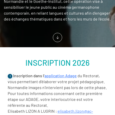
Normandie et le Goethe-Institut, cette opération vise à
sensibiliser le jeune public au cinéma germanophone
contemporain, en reliant langues et cultures afin d'engager
des échanges thématiques dans et hors les murs de l’école.
INSCRIPTION 2026
Inscription dans l'
application Adage
du Rectorat,
1
vous permettant d'élaborer votre projet pédagogique.
Normandie images n'intervient pas lors de cette phase.
Pour toutes informations concernant cette première
étape sur ADAGE, votre interlocutrice est votre
référente au Rectorat.
Elisabeth LIZON A LUGRIN :
elisabeth.lizon@ac-