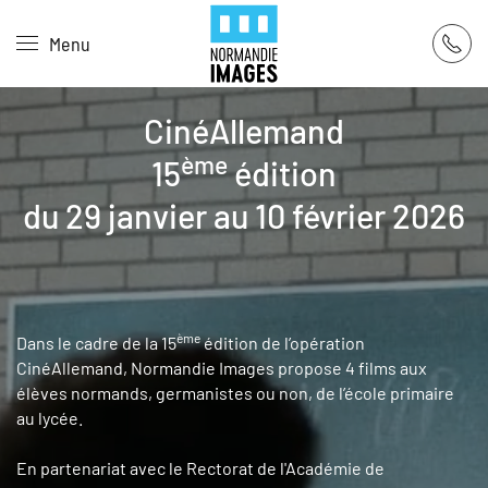
Panneau de gestion des cookies
Menu
Skip to main content
CinéAllemand
ème
15
édition
du 29 janvier au 10 février 2026
ème
Dans le cadre de la 15
édition de l’opération
CinéAllemand, Normandie Images propose 4 films aux
élèves normands, germanistes ou non, de l’école primaire
au lycée.
En partenariat avec le Rectorat de l'Académie de