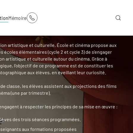
tion
Mémoire
tion artistique et culturelle, École et cinéma propose aux
 écoles élémentaires (cycle 2 et cycle 3) de s’engager
n artistique et culturelle autour du cinéma. Grâce à
que, l’objectif de ce programme est de constituer les
ographique aux élèves, en éveillant leur curiosité.
 de classe, les élèves assistent aux projections des films
éma (une par trimestre).
’engagent à respecter les principes de sa mise en œuvre :
 élèves des trois séances programmées.
enseignants aux formations proposées