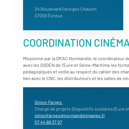
24 Boulevard Georges Chauvin
27000 Évreux
COORDINATION CINÉM
Missionné par la DRAC Normandie, le coordinateur dép
avec les DSDEN de l'Eure et Seine-Maritime les form
pédagogiques et veille au respect du cahier des cha
lien avec le CNC, les distributeurs et les salles de ci
Simon Farges
Chargé de projets Dispositifs scolaires (Eure e
simonfarges@normandieimages.fr
07 44 89 37 07