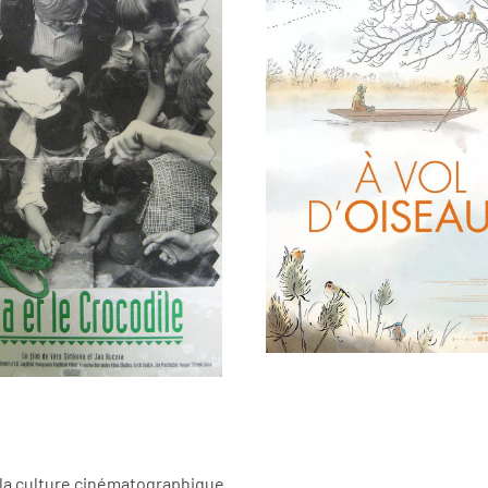
ème
me
Voir la fiche film
Voir la fiche film
à la culture cinématographique.