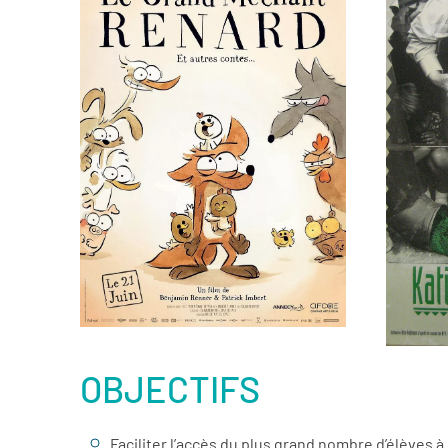
è
er
Voir la fiche film
OBJECTIFS
Faciliter l’accès du plus grand nombre d’élèves 