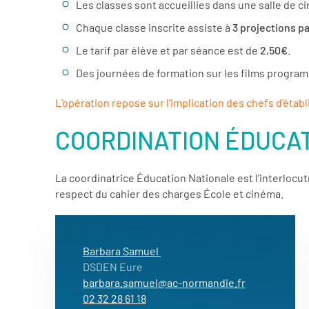
Les classes sont accueillies dans une salle de ci
Chaque classe inscrite assiste à
3 projections pa
Le tarif par élève et par séance est de
2,50€
.
Des journées de formation sur les films progra
L’opération repose sur l’implication des chefs d’éta
COORDINATION ÉDUCA
La coordinatrice Éducation Nationale est l’interlocut
respect du cahier des charges École et cinéma.
Barbara Samuel
DSDEN Eure
barbara.samuel@ac-normandie.fr
02 32 28 61 18