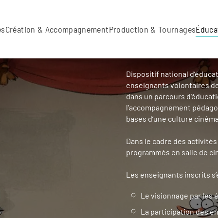
es
Création & Accompagnement
Production & Tournages
Éduca
Dispositif national d’éduca
enseignants volontaires des
dans un parcours d'éducatio
l’accompagnement pédagogi
bases d’une culture cinémat
Dans le cadre des activités
programmés en salle de cin
Les enseignants inscrits s
Le visionnage par les
La participation des 