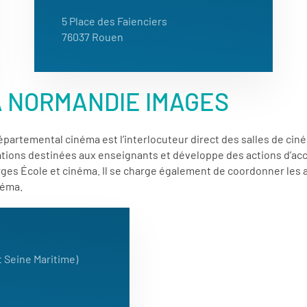
5 Place des Faienciers
76037 Rouen
A NORMANDIE IMAGES
artemental cinéma est l’interlocuteur direct des salles de ciném
ations destinées aux enseignants et développe des actions d’acc
rges École et cinéma. Il se charge également de coordonner les
néma.
t Seine Maritime)