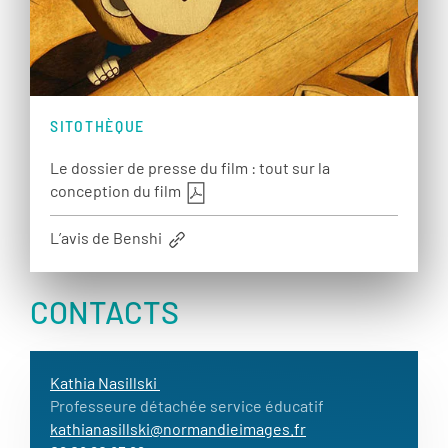
SITOTHÈQUE
Le dossier de presse du film : tout sur la
conception du film
L’avis de Benshi
CONTACTS
Kathia Nasillski
Professeure détachée service éducatif
kathianasillski@normandieimages.fr