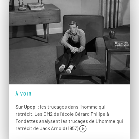
À VOIR
Sur Upopi
: les trucages dans l’homme qui
rétrécit. Les CM2 de l'école Gérard Philipe à
Fondettes analysent les trucages de L’homme qui
rétrécit de Jack Arnold (1957)