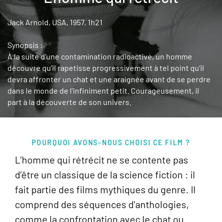
Jack Arnold, USA, 1957, 1h21
Synopsis :
À la suite d'une contamination radioactive, un homme
découvre qu’il rapetisse progressivement à tel point qu’il
devra affronter un chat et une araignée avant de se perdre
dans le monde de l’infiniment petit. Courageusement, il
part à la découverte de son univers.
POURQUOI AVONS-NOUS CHOISI CE FILM ?
L’homme qui rétrécit ne se contente pas
d’être un classique de la science fiction : il
fait partie des films mythiques du genre. Il
comprend des séquences d'anthologies,
comme la confrontation avec le chat ou