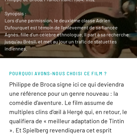
Synopsis :
Lors d’une permission, le deuxième classe Adrien
Dufourquet est témoin de l'enlèvement de sa fiancée
Agnès, fille d'un célèbre ethnologue. Il part à sa recherche
jusqu’au Brésil, et met au jour un trafic de statuettes
indiennes.
POURQUOI AVONS-NOUS CHOISI CE FILM ?
Philippe de Broca signe ici ce qui deviendra
une référence pour un genre nouveau : la
comédie d’aventure. Le film assume de
multiples clins d’œil à Hergé qui, en retour, le
qualifiera de « meilleur adaptation de Tintin
». Et Spielberg revendiquera cet esprit