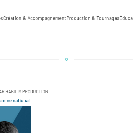
es
Création & Accompagnement
Production & Tournages
Éduca
AR HABILIS PRODUCTION
ramme national