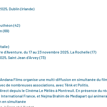
025, Dublin (Irlande)
outhéon (42)
n (69)
talie)
vre d’Aventure, du 17 au 23 novembre 2025, La Rochelle (17)
25, Saint Jean d’Arvey (73)
 Andana Films organise une multi-diffusion en simultanée du fil
vec de nombreuses associations, avec Tënk et Politis.
irect depuis le Cinéma Le Méliès à Montreuil. En présence du ré
ternational France, et Nejma Brahim de Mediapart qui animera 
on en simultanée
e, à Caen et à Yvetot.