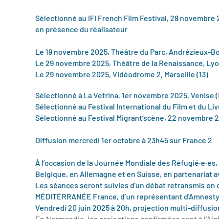
Sélectionné au IFI French Film Festival, 28 novembre 2
en présence du réalisateur
Le 19 novembre 2025, Théâtre du Parc, Andrézieux-B
Le 29 novembre 2025, Théâtre de la Renaissance, Lyo
Le 29 novembre 2025, Vidéodrome 2, Marseille (13)
Sélectionné à La Vetrina, 1er novembre 2025, Venise (I
Sélectionné au Festival International du Film et du Li
Sélectionné au Festival Migrant’scène, 22 novembre 20
Diffusion mercredi 1er octobre à 23h45 sur France
2
À l’occasion de la Journée Mondiale des Réfugié·e·es,
Belgique, en Allemagne et en Suisse, en partenariat a
Les séances seront suivies d'un débat retransmis en d
MÉDITERRANÉE France, d’un représentant d'Amnesty In
Vendredi 20 juin 2025 à 20h, projection multi-diffusi
En Normandie, les projections confirmées sont à l’Aigl