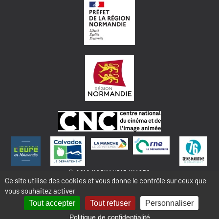
© 2018 NORMANDIE IMAGES
Ce site utilise des cookies et vous donne le contrôle sur ceux que
vous souhaitez activer
MENTIONS LÉGALES - COOKIES & STATISTIQUES
PLAN DU SITE
Tout accepter
Tout refuser
Personnaliser
Politique de confidentialité