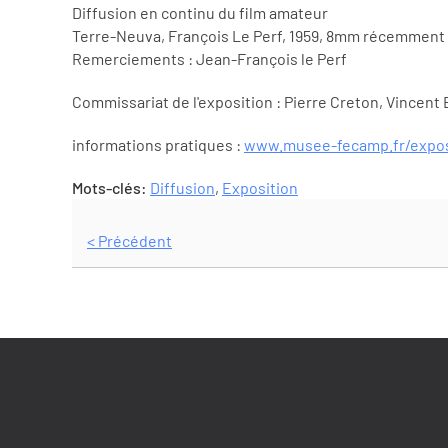
Diffusion en continu du film amateur
Terre-Neuva, François Le Perf, 1959, 8mm récemment
Remerciements : Jean-François le Perf
Commissariat de l'exposition : Pierre Creton, Vincent B
informations pratiques :
www.musee-fecamp.fr/expos
Mots-clés:
Diffusion
,
Exposition
< Précédent