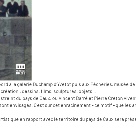
abord à la galerie Duchamp d’Yvetot puis aux Pêcheries, musée d
 création : dessins, films, sculptures, objets...
restreint du pays de Caux, où Vincent Barré et Pierre Creton vivent
nt envisagés. C’est sur cet enracinement - ce motif - que les a
tistique en rapport avec le territoire du pays de Caux sera présen