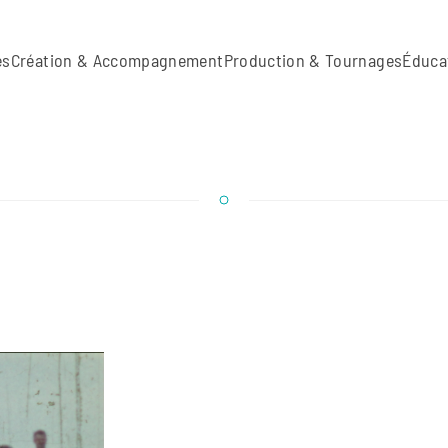
es
Création & Accompagnement
Production & Tournages
Éduca