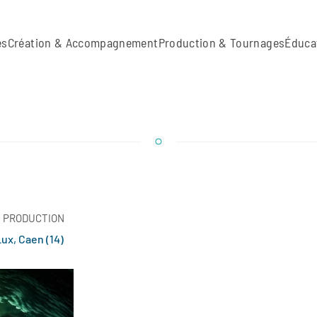
es
Création & Accompagnement
Production & Tournages
Éduca
N PRODUCTION
ux, Caen (14)