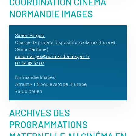
COORDINATION CINÉMA
NORMANDIE IMAGES
Simon Farges
Chargé de projets Dispositifs scolaires (Eure et
Seine Maritime)
simonfarges@normandieimages.fr
07 44 89 37 07
Normandie Images
Atrium - 115 boulevard de l'Europe
76100 Rouen
ARCHIVES DES
PROGRAMMATIONS