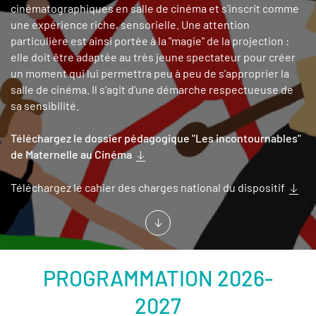
cinématographiques en salle de cinéma et s’inscrit comme
une expérience riche, sensorielle. Une attention
particulière est ainsi portée à la "magie" de la projection :
elle doit être adaptée au très jeune spectateur pour créer
un moment qui lui permettra peu à peu de s'approprier la
salle de cinéma. Il s’agit d’une démarche respectueuse de
sa sensibilité.
Téléchargez le dossier pédagogique "Les incontournables"
de Maternelle au Cinéma
Téléchargez le cahier des charges national du dispositif
PROGRAMMATION 2026-
2027