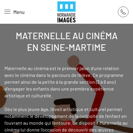
Panneau de gestion des cookies
Menu
Skip to main content
MATERNELLE AU CINÉMA
EN SEINE-MARTIME
Maternelle au cinéma est le premier jalon d'une relation
avec le cinéma dans le parcours de l'élève. Ce programme
permet ainsi de la petite à la grande section (3 à 6 ans)
d’engager les enfants dans une première expérience
artistique et culturelle.
Dès le plus jeune âge, l'éveil artistique et culturel permet
notamment le développement de la curiosité de l’enfant en
l’ouvrant au monde qui l’entoure. Le dispositif Maternelle au
cinéma lui donne l’occasion de découvrir des œuvres