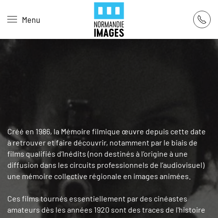
Panneau de gestion des cookies
Menu
Skip to main content
Créé en 1986, la Mémoire filmique œuvre depuis cette date
à retrouver et faire découvrir, notamment par le biais de
films qualifiés d’Inédits (non destinés à l’origine à une
diffusion dans les circuits professionnels de l’audiovisuel)
une mémoire collective régionale en images animées.
Ces films tournés essentiellement par des cinéastes
amateurs dès les années 1920 sont des traces de l'histoire