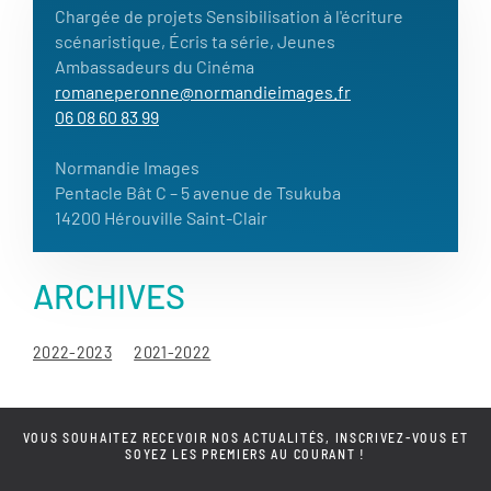
Chargée de projets Sensibilisation à l'écriture
scénaristique, Écris ta série, Jeunes
Ambassadeurs du Cinéma
romaneperonne@normandieimages.fr
06 08 60 83 99
Normandie Images
Pentacle Bât C – 5 avenue de Tsukuba
14200 Hérouville Saint-Clair
ARCHIVES
2022-2023
2021-2022
VOUS SOUHAITEZ RECEVOIR NOS ACTUALITÉS, INSCRIVEZ-VOUS ET
SOYEZ LES PREMIERS AU COURANT !