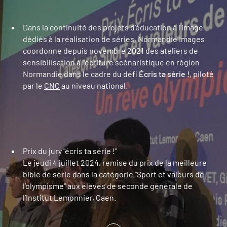
Dans la continuité des projets d’éducation à l’image
dédiés à la réalisation de séries, Normandie Images
coordonne depuis novembre 2021 des ateliers de
sensibilisation à l’écriture scénaristique en région
Normandie dans le cadre du défi
Écris ta série !
, piloté
par le
CNC
au niveau national.
Prix du jury "écris ta série !"
Le jeudi 4 juillet 2024, remise du prix de la meilleure
bible de série dans la catégorie "Sport et valeurs de
l’olympisme" aux élèves de seconde générale de
l’Institut Lemonnier, Caen.