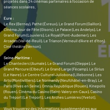
projetés dans 24 cinémas partenaires à l'occasion de
séances scolaires.
Eure :
Le Rex (Bernay), Pathé (Évreux), Le Grand Forum (Gaillon),
Cinéma Jour de Fête (Gisors), Le Palace (Les Andelys), Le
Grand Forum (Louviers), Le Royal (Pont-Audemer), Les
Arcades (Val-de-Reuil), Le Trianon (Verneuil d'Avre et d'Iton)
Ciné théâtre (Vernon).
Seine-Maritime :
Le Chanteclerc (Aumale), Le Grand Forum (Dieppe), Le
Grand Mercure (Elbeuf), Le Grand Large (Fécamp), Le Sirius
(Le Havre), Le Centre Culturel Juliobona (Lillebonne), Les
Arts (Montivilliers), Le Normandy (Neufchâtel-en-Bray), Le
Paris (Rives en Seine), Omnia République (Rouen), Kinepolis
(Rouen), Cinéma du Casino (Saint-Valery-en-Caux), Casino
du Tréport (Le Tréport), Les Arches Lumières (Yvetot).
Vous trouverez des informations supplémentaires aux