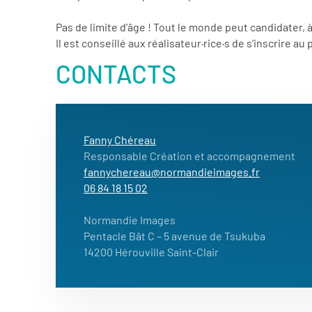
Pas de limite d’âge ! Tout le monde peut candidater, à 
Il est conseillé aux réalisateur·rice·s de s’inscrire au
CONTACTS
Fanny Chéreau
Responsable Création et accompagnement
fannychereau@normandieimages.fr
06 84 18 15 02
Normandie Images
Pentacle Bât C – 5 avenue de Tsukuba
14200 Hérouville Saint-Clair