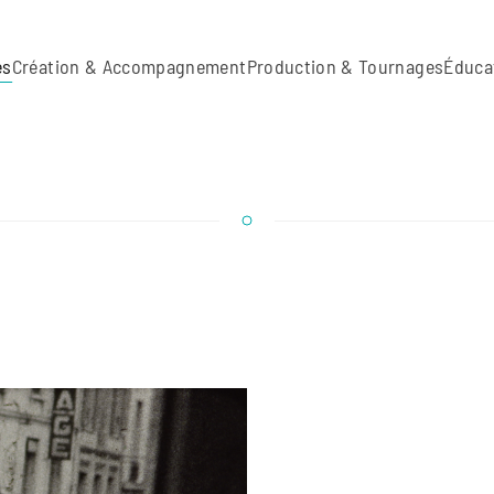
es
Création & Accompagnement
Production & Tournages
Éduca