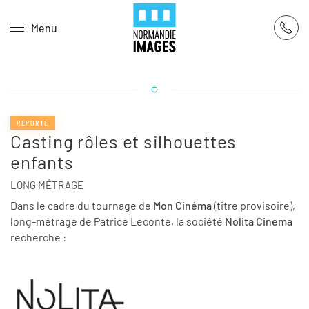
Panneau de gestion des cookies
Menu
Skip to main content
REPORTÉ
Casting rôles et silhouettes
enfants
LONG MÉTRAGE
Dans le cadre du tournage de
Mon Cinéma
(titre provisoire),
long-métrage de Patrice Leconte, la société
Nolita Cinema
recherche :