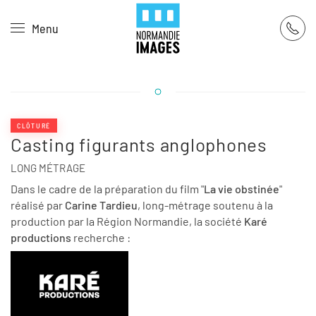
Panneau de gestion des cookies
Menu
Skip to main content
CLÔTURÉ
Casting figurants anglophones
LONG MÉTRAGE
Dans le cadre de la préparation du film "
La vie obstinée
"
réalisé par
Carine Tardieu
, long-métrage soutenu à la
production par la Région Normandie, la société
Karé
productions
recherche :