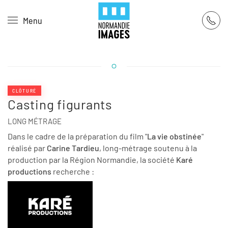
Panneau de gestion des cookies
Menu
Skip to main content
CLÔTURÉ
Casting figurants
LONG MÉTRAGE
Dans le cadre de la préparation du film "
La vie obstinée
"
réalisé par
Carine Tardieu
, long-métrage soutenu à la
production par la Région Normandie, la société
Karé
productions
recherche :