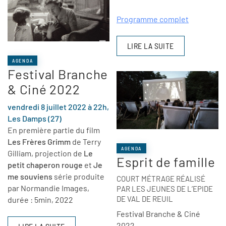
Programme complet
LIRE LA SUITE
AGENDA
Festival Branche
& Ciné 2022
vendredi 8 juillet 2022 à 22h,
Les Damps (27)
En première partie du film
Les Frères Grimm
de Terry
AGENDA
Gilliam, projection de
Le
Esprit de famille
petit chaperon rouge
et
Je
me souviens
série produite
COURT MÉTRAGE RÉALISÉ
par Normandie Images,
PAR LES JEUNES DE L’EPIDE
DE VAL DE REUIL
durée : 5min, 2022
Festival Branche & Ciné
2022