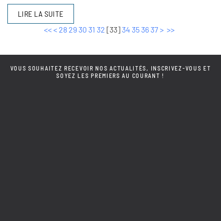
LIRE LA SUITE
<<
<
28
29
30
31
32
[
33
]
34
35
36
37
>
>>
VOUS SOUHAITEZ RECEVOIR NOS ACTUALITÉS, INSCRIVEZ-VOUS ET
SOYEZ LES PREMIERS AU COURANT !