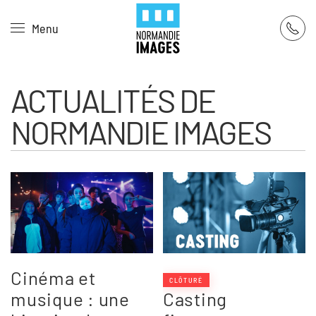
Panneau de gestion des cookies
Menu
Skip to main content
ACTUALITÉS DE
NORMANDIE IMAGES
Cinéma et
CLÔTURÉ
musique : une
Casting