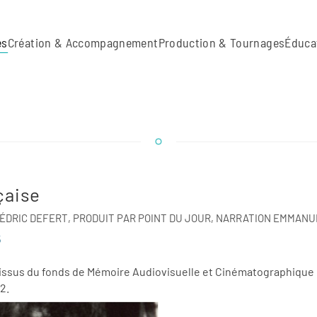
es
Création & Accompagnement
Production & Tournages
Éduca
nçaise
 CÉDRIC DEFERT, PRODUIT PAR POINT DU JOUR, NARRATION EMMAN
5
s issus du fonds de Mémoire Audiovisuelle et Cinématographiqu
2.