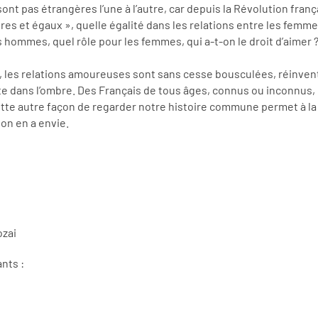
ont pas étrangères l’une à l’autre, car depuis la Révolution franç
es et égaux », quelle égalité dans les relations entre les femmes 
s hommes, quel rôle pour les femmes, qui a-t-on le droit d’aimer 
ité, les relations amoureuses sont sans cesse bousculées, réinve
ste dans l’ombre. Des Français de tous âges, connus ou inconnus, p
ette autre façon de regarder notre histoire commune permet à la fo
n en a envie.
ozai
ants :