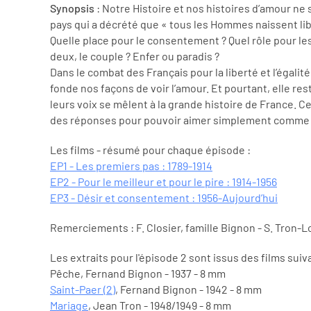
Synopsis
: Notre Histoire et nos histoires d’amour ne s
pays qui a décrété que « tous les Hommes naissent libr
Quelle place pour le consentement ? Quel rôle pour le
deux, le couple ? Enfer ou paradis ?
Dans le combat des Français pour la liberté et l’égal
fonde nos façons de voir l’amour. Et pourtant, elle re
leurs voix se mêlent à la grande histoire de France. C
des réponses pour pouvoir aimer simplement comme o
Les films - résumé pour chaque épisode :
EP1 - Les premiers pas : 1789-1914
EP2 - Pour le meilleur et pour le pire : 1914-1956
EP3 - Désir et consentement : 1956-Aujourd’hui
Remerciements : F. Closier, famille Bignon - S. Tron-L
Les extraits pour l'épisode 2 sont issus des films suiv
Pêche, Fernand Bignon - 1937 - 8 mm
Saint-Paer (2)
, Fernand Bignon - 1942 - 8 mm
Mariage
, Jean Tron - 1948/1949 - 8 mm