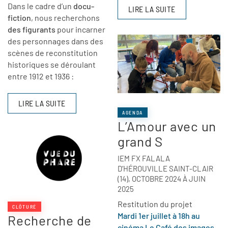
Dans le cadre d’un
docu-
LIRE LA SUITE
fiction
, nous recherchons
des figurants
pour incarner
des personnages dans des
scènes de reconstitution
historiques se déroulant
entre 1912 et 1936 :
LIRE LA SUITE
AGENDA
L’Amour avec un
grand S
IEM FX FALALA
D’HÉROUVILLE SAINT-CLAIR
(14), OCTOBRE 2024 À JUIN
2025
Restitution du projet
CLÔTURÉ
Mardi 1er juillet à 18h au
Recherche de
cinéma Le Café des images