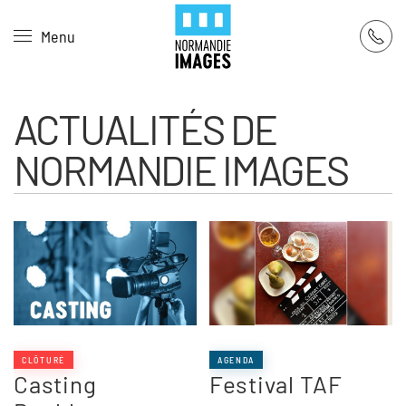
Panneau de gestion des cookies
Menu
Skip to main content
ACTUALITÉS DE
NORMANDIE IMAGES
CLÔTURÉ
AGENDA
Casting
Festival TAF