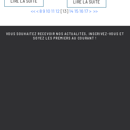
LIRE LA SUITE
LIRE LA SUITE
<<
<
8
9
10
11
12
[
13
]
14
15
16
17
>
>>
VOUS SOUHAITEZ RECEVOIR NOS ACTUALITÉS, INSCRIVEZ-VOUS ET
SOYEZ LES PREMIERS AU COURANT !