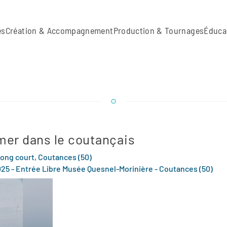
es
Création & Accompagnement
Production & Tournages
Éduca
 mer dans le coutançais
long court, Coutances (50)
2025 - Entrée Libre Musée Quesnel-Morinière - Coutances (50)