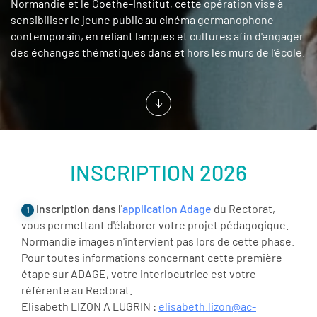
Normandie et le Goethe-Institut, cette opération vise à
sensibiliser le jeune public au cinéma germanophone
contemporain, en reliant langues et cultures afin d'engager
des échanges thématiques dans et hors les murs de l’école.
INSCRIPTION 2026
Inscription dans l'
application Adage
du Rectorat,
1
vous permettant d'élaborer votre projet pédagogique.
Normandie images n'intervient pas lors de cette phase.
Pour toutes informations concernant cette première
étape sur ADAGE, votre interlocutrice est votre
référente au Rectorat.
Elisabeth LIZON A LUGRIN :
elisabeth.lizon@ac-