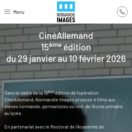
Panneau de gestion des cookies
Menu
Skip to main content
CinéAllemand
ème
15
édition
du 29 janvier au 10 février 2026
ème
Dans le cadre de la 15
édition de l’opération
CinéAllemand, Normandie Images propose 4 films aux
élèves normands, germanistes ou non, de l’école primaire
au lycée.
En partenariat avec le Rectorat de l'Académie de