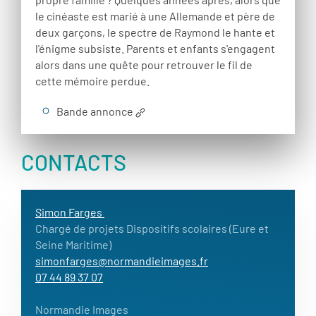
le cinéaste est marié à une Allemande et père de
deux garçons, le spectre de Raymond le hante et
l'énigme subsiste. Parents et enfants s'engagent
alors dans une quête pour retrouver le fil de
cette mémoire perdue.
Bande annonce
CONTACTS
Simon Farges
Chargé de projets Dispositifs scolaires (Eure et
Seine Maritime)
simonfarges@normandieimages.fr
07 44 89 37 07
Normandie Images