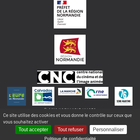
© 2018 NORMANDIE IMAGES
Ce site utilise des cookies et vous donne le contrôle sur ceux que
vous souhaitez activer
MENTIONS LÉGALES - COOKIES & STATISTIQUES
PLAN DU SITE
Tout accepter
Tout refuser
Personnaliser
Politique de confidentialité