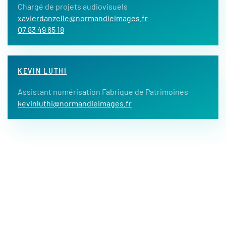
Chargé de projets audiovisuels
xavierdanzelle@normandieimages.fr
07 83 49 65 18
KEVIN LUTHI
Assistant numérisation Fabrique de Patrimoines
kevinluthi@normandieimages.fr