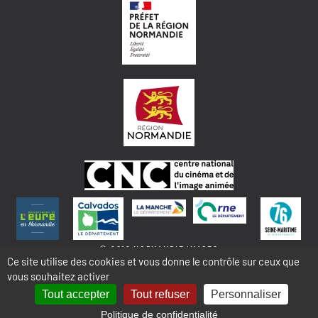
© 2018 NORMANDIE IMAGES
Ce site utilise des cookies et vous donne le contrôle sur ceux que
vous souhaitez activer
MENTIONS LÉGALES - COOKIES & STATISTIQUES
PLAN DU SITE
Tout accepter
Tout refuser
Personnaliser
Politique de confidentialité