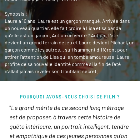
Synopsis :
Laure a 10 ans. Laure est un garçon manqué. Arrivée dans
un nouveau quartier, elle fait croire à Lisa et sa bande
qu’elle est un garçon. Action ou vérité ? Action. L’été
devient un grand terrain de jeu et Laure devient Michael, un
garçon comme les autres… suffisamment différent pour
attirer l’attention de Lisa qui en tombe amoureuse. Laure
profite de sa nouvelle identité comme si la fin de l’été
n’allait jamais révéler son troublant secret.
POURQUOI AVONS-NOUS CHOISI CE FILM ?
"
Le grand mérite de ce second long métrage
est de proposer, à travers cette histoire de
quête intérieure, un portrait intelligent, tendre
et empathique de ces jeunes personnes qu'on