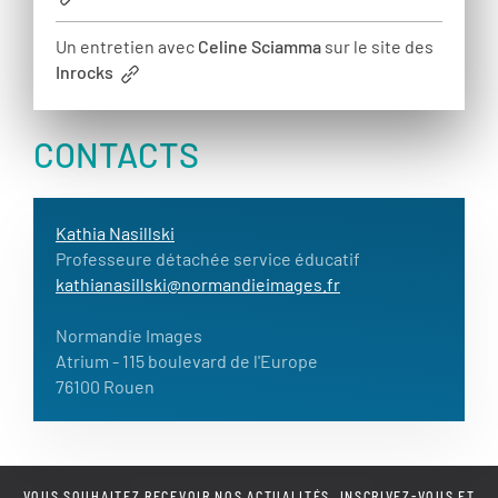
Un entretien avec
Celine Sciamma
sur le site des
Inrocks
CONTACTS
Kathia Nasillski
Professeure détachée service éducatif
kathianasillski@normandieimages.fr
Normandie Images
Atrium
- 115 boulevard de l'Europe
76100 Rouen
VOUS SOUHAITEZ RECEVOIR NOS ACTUALITÉS, INSCRIVEZ-VOUS ET