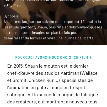
2015, 1h25
Synopsis :
À la ferme, les jours se suivent et se répètent. L’ennui et la
lassitude guettent. Shaun, plus futé et débrouillard que les
autres moutons, imagine un plan farfelu pour se
débarrasser du fermier et vivre une journée de liberté.
POURQUOI AVONS-NOUS CHOISI CE FILM ?
En 2015, Shaun le mouton est le dernier
chef-d’œuvre des studios Aardman (Wallace
et Gromit, Chicken Run…), spécialistes de
l’animation en pâte à modeler. L’esprit
satirique est la seconde marque de fabrique
des créateurs, qui montrent à nouveau tous