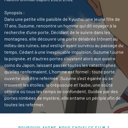
Synopsis :
Dans une petite ville paisible de Kyushu, une jeune fille de
17 ans, Suzume, rencontre un homme qui dit voyager à la
recherche d’une porte. Décidant de le suivre dans les
montagnes, elle découvre une porte délabrée trônant au
milieu des ruines, seul vestige ayant survécu au passage du
temps. Cédant à une inexplicable impulsion, Suzume tourne
la poignée, et d’autres portes s’ouvrent alors aux quatre
coins du Japon, laissant passer toutes les catastrophes
qu’elles renfermaient. L’homme est formel : toute porte
ouverte doit être refermée. Suzume s’est égarée où se
trouvent les étoiles, le crépuscule et l’aube, une voûte
céleste où tous les temps se confondent. Guidée par des
portes nimbées de mystère, elle entame un périple afin de
toutes les refermer.
POURQUOI AVONS-NOUS CHOISI CE FILM ?